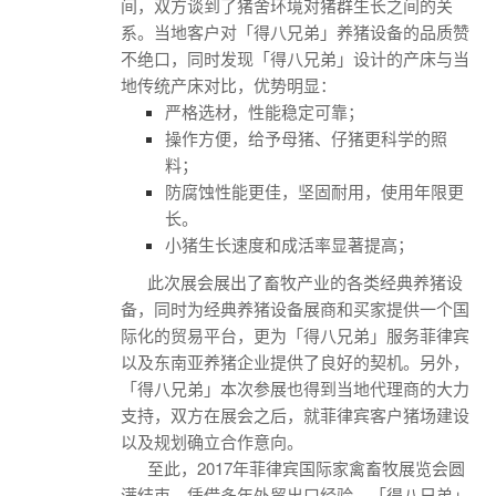
间，双方谈到了猪舍环境对猪群生长之间的关
系。当地客户对「得八兄弟」养猪设备的品质赞
不绝口，同时发现「得八兄弟」设计的产床与当
地传统产床对比，优势明显：
严格选材，性能稳定可靠；
操作方便，给予母猪、仔猪更科学的照
料；
防腐蚀性能更佳，坚固耐用，使用年限更
长。
小猪生长速度和成活率显著提高；
此次展会展出了畜牧产业的各类经典养猪设
备，同时为经典养猪设备展商和买家提供一个国
际化的贸易平台，更为「得八兄弟」服务菲律宾
以及东南亚养猪企业提供了良好的契机。另外，
「得八兄弟」本次参展也得到当地代理商的大力
支持，双方在展会之后，就菲律宾客户猪场建设
以及规划确立合作意向。
至此，2017年菲律宾国际家禽畜牧展览会圆
满结束。凭借多年外贸出口经验，「得八兄弟」