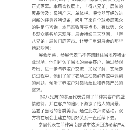
正式落幕。本届畜牧展上，「得八兄弟」展位的
展品涉及：母猪产床、单体栏、喂食器等经改进
创新的经典养猪设备，吸引了来自全球参展观众
的驻足与咨询。本届畜牧展亮点多、有优势，众
多观众慕名前来观展。展会持续三天期间，「得
八兄弟」展位门庭若市。让我们重温展会的那些
精彩瞬间：
展会闭幕，参展代表马不停蹄赶往当地养猪企
业现场。他们拜访了当地的重要客户，通过参观
考察，进一步与养殖户交流，加深了解。实际走
访过程中，他们了解了农场主在猪群养殖中遇到
的问题，倾听了养殖户对猪场建设和养猪产品的
需求。
[得八兄弟]的参展代表受到了菲律宾客户的盛
情款待，并在客户的陪同下游览了怡人的风景，
品尝了当地的各类美食。通过此次拜访活动，双
方将在展会上建立的良好关系一直延续下去。
参展代表在菲律宾南部城市达沃回访老客户期