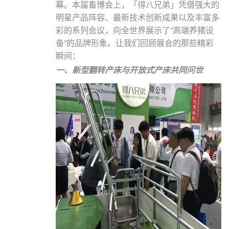
幕。本届畜博会上，「得八兄弟」凭借强大的
明星产品阵容、最新技术创新成果以及丰富多
彩的系列会议，向全世界展示了“高端养猪设
备”的品牌形象。让我们回顾展会的那些精彩
瞬间：
一、新型翻转产床与开放式产床共同问世