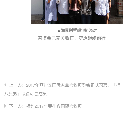
▲
海景别墅超“嗨”派对
畜博会已完美收官，梦想继续前行。
上一条：2017年菲律宾国际家禽畜牧展览会正式落幕，「得
八兄弟」取得可喜成果
下一条：相约2017年菲律宾国际畜牧展