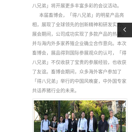
八兄弟」将开展更多丰富多彩的会议活动。
本届畜博会，「得八兄弟」的明星产品亮
相，展现了全球领先的创新精神和研发实力。
展会期间，公司成功实现了多款产品的热销，
并与海内外多家养殖企业确立合作意向。本次
畜博会，展品得到国际参展观众的认可，「得
八兄弟」不仅收获了宝贵的参展经验，也收获
了友谊。畜博会期间，众多海外客户参加了
「得八兄弟」举行的中国风晚宴，中外国专家
共话养猪行业的未来。