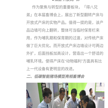
作为聚焦与转型的重要板块，「得八兄
弟」在本届畜博会上，展出了新型翻转产床与
开放式产床的实物产品。值得一提的是，该产
品边墙可向上翻转，整体可当临时保育栏来
用，作为哺乳期和保育期的过渡，对传统产床
做了巨大优化。而开放式产床边墙设计可两边
外扩，后面挡板加高设计，营造出一个舒适的
哺乳环境。使得产床在“动物福利”方面具有比
上一代设备有更明显的改进。
二、低碳智能猪场模型亮相畜博会