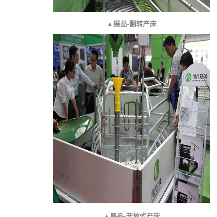
▲展品-翻转产床
▲展品-开放式产床