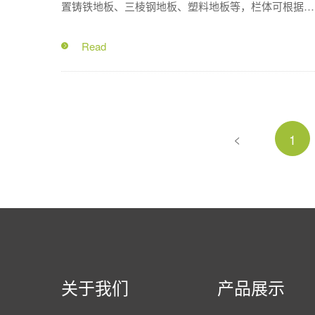
置铸铁地板、三棱钢地板、塑料地板等，栏体可根据需
求决定是否开合，拥有PC或者PVC材质的保温箱可供
择。
<
1
关于我们
产品展示