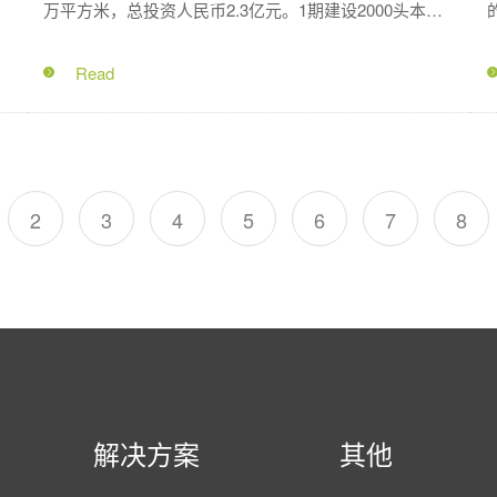
万平方米，总投资人民币2.3亿元。1期建设2000头本土
选
原种黑猪母猪场，主体包括2栋育肥舍、2栋分娩舍、2栋
保育舍、2栋测定舍、8栋育肥舍。2期建屠宰加工中心等
下游设施。计划年出栏50000头商品肥猪，日常存栏
30000头育肥猪。是一座及育种基地、展示基地、示范基
地、培训基地于一体的本土黑猪繁育基地。
2
3
4
5
6
7
8
解决方案
其他