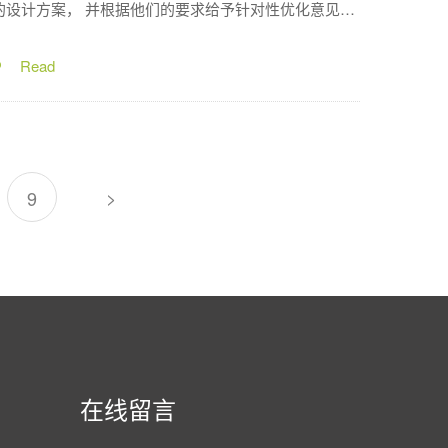
的设计方案， 并根据他们的要求给予针对性优化意见。
在会议室了解到我们的过往项目案例和团队风貌后，实
地考察了我们的几座生产基地，从栏位系统、饲喂系
统、环控系统全方位了解了得八兄弟的产品实力。
>
9
在线留言