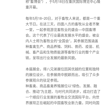
称“畜博会”），于5月18日在重庆国际博览中心隆
重开幕。
每年5月18~20日，对于畜牧人来说，都是一个重
大节日。在这三天，四面八方的畜牧从业者齐聚
一堂，一起参观游览畜牧业的盛会—中国畜博
会。这个代表了行业最高发展水平的盛会，被业
内人士称为畜牧业的“全国会”，其参展范围涵盖
种畜禽生产、商品养殖、饲料、兽药、疫苗、机
械、畜产品和生物质能源等畜牧行业的整个产业
链，呈现出行业发展的最新风貌。
本届展会，得八兄弟展位因其优越的位置和独特
的展位设计，在参展商中脱颖而出，吸引了众多
参展观众的驻足参观。
种畜禽、商品畜禽养殖展位以“绿色、发展、融
合、推动”为主题，与时代共同进步，成功打造了
一个顺应行业发展的畜牧业交流国际平台，向世
界展现正在崛起的中国畜牧业新力量，同时向国