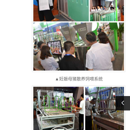
▲妊娠母猪散养饲喂系统