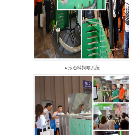
▲液态料饲喂系统