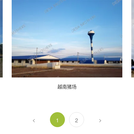
越南猪场
<
>
1
2