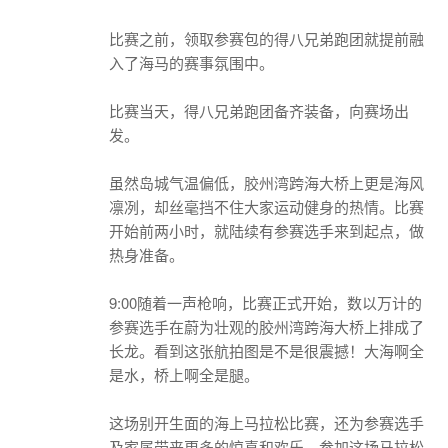
比赛之前，领取参赛包的得八兄弟跑团就提前融
入了海马的赛事氛围中。
比赛当天，得八兄弟跑团备齐装备，向赛场出
发。
虽然岛城气温偏低，胶州湾跨海大桥上更是海风
凛冽，却丝毫挡不住大家运动健身的热情。比赛
开始前两小时，就陆续有参赛选手来到起点，做
热身准备。
9:00随着一声枪响，比赛正式开始，数以万计的
参赛选手在蔚为壮观的胶州湾跨海大桥上排成了
长龙。看到这张航拍图是不是很震撼！大海啊全
是水，桥上啊全是腿。
这场别开生面的海上马拉松比赛，还为参赛选手
及家属带来更多的惊喜和欢乐。参加这场马拉松