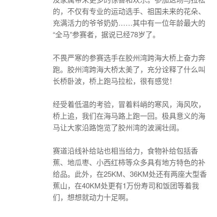
的，不仅有专业的运动选手、祖国未来的花朵、
充满活力的爷爷奶奶……其中有一位年龄最大的
“全马”参赛者，据说已经78岁了。
不畏严寒的参赛选手在胶州湾跨海大桥上奋力奔
跑。胶州湾跨海大桥太美了，充分诠释了什么叫
长桥卧波，桥上跑马拉松，很有感觉！
经受着低温的考验，冒着料峭的寒风，海风吹，
桥上追，我们在海马路上跑一回。极具意义的海
马让大家沿路饱览了胶州湾的波澜壮阔。
赛道沿线补给站也相当给力，食物补给包括香
蕉、地瓜枣、小西红柿等众多具有地方特色的补
给品。此外，在25KM、36KM处还有两座大型香
蕉山，在40KM处更有1万份寿司和饭团等着我
们，想想就动力十足啊。