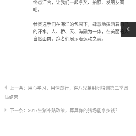
终点汇合，让我们一起拿奖、拍照、发朋友圈
吧。
参赛选手们在海洋的包围下，肆意地挥洒着自己
的汗水，人、桥、天、海融为一体，在美丽的大
自然面前，跑者们展示着运动之美。
上一条：用心学习，用情践行，得八兄弟封闭培训第二季圆
满结束
下一条：2017生猪补贴政策，算算你的猪场能拿多钱？