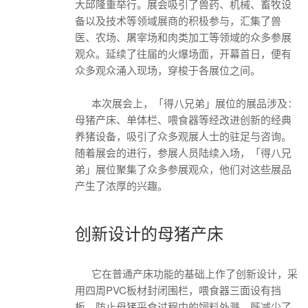
大邱隆重举行。展会吸引了兽药、机械、畜牧设
备以及技术等领域展商的积极参与，汇集了兽
医、农场、屠宰场和肉类加工等领域的众多参展
观众。延续了往届的火爆场面，开幕首日，便有
众多观众涌入现场，穿梭于各展位之间。
本次展会上，「得八兄弟」展位的展品涉及：
母猪产床、单体栏、喂食器等经改进创新的经典
养猪设备，吸引了众多观展人士的驻足与咨询。
随着展会的进行，参展人员陆续入场，「得八兄
弟」展位聚集了众多参展观众，他们对这些展品
产生了浓厚的兴趣。
创新设计的母猪产床
它在普通产床功能的基础上作了创新设计，采
用四周PVC板材封闭围栏，喂食器三面设有挡
板，防止母猪采食过程中的饲料外溅，既减少了