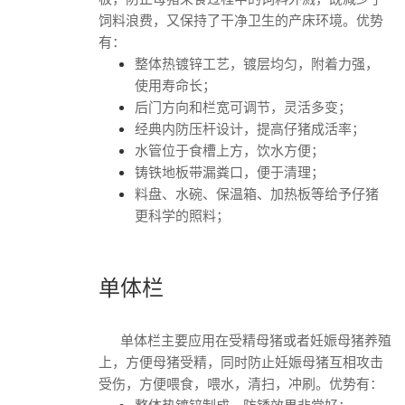
饲料浪费，又保持了干净卫生的产床环境。优势
有：
整体热镀锌工艺，镀层均匀，附着力强，
使用寿命长；
后门方向和栏宽可调节，灵活多变；
经典内防压杆设计，提高仔猪成活率；
水管位于食槽上方，饮水方便；
铸铁地板带漏粪口，便于清理；
料盘、水碗、保温箱、加热板等给予仔猪
更科学的照料；
单体栏
单体栏主要应用在受精母猪或者妊娠母猪养殖
上，方便母猪受精，同时防止妊娠母猪互相攻击
受伤，方便喂食，喂水，清扫，冲刷。优势有：
整体热镀锌制成，防锈效果非常好；