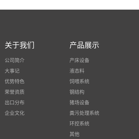
关于我们
产品展示
公司简介
产床设备
大事记
液态料
优势特色
饲喂系统
荣誉资质
钢结构
出口分布
猪场设备
企业文化
粪污处理系统
环控系统
其他