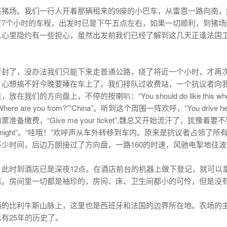
座猪场。我们一行人开着那辆租来的9座的小巴车，从雷恩一路向南
7个小时的车程，出发时已是下午五点左右，如果一切顺利，到猪场
人心里隐约有一些担心，虽然出发前我们已经了解到这几天正逢法国
者封了，没办法我们只能下来走普通公路，绕了将近一个小时，才再
，心想搞不好今晚要睡在车上了。我们排队过收费站，一个抗议者向
向盘上，不停的按喇叭：“You should do like this when y
e you from?””China”。听到这个周围一阵欢呼，“You drive he
备缴费，“Give me your ticket”,魏总又开始流汗了，犹
t, it is free tonight”。“哇哦！”欢呼声从车外转移到车内。原
少时间，后边万朗接过了方向盘，一路160的时速，风驰电掣地往
此时到酒店已是深夜12点。在酒店前台的机器上做下登记，就可以
店。房间里一切都是袖珍的，房间、床、卫生间都小的可怜，但是没
丽的比利牛斯山脉上，这里也是西班牙和法国的边界所在地。农场的
有25年的历史了。