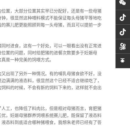
的位置，大部分位置其实早已分配好，还是有一些母猪
分钟，很显然这种喂料模式不能保证每头母猪平等地吃
线的赛儿肥更能照顾到每一头母猪，而且可以提前一步
猪同时进食，这有一个好处，可以一眼看出没有正常进
抢位置的问题，同时给肥猪的进餐次数要多于妊娠母
这真是一种完美的饲喂方式。
边又出现了另外一种情况。有的哺乳母猪食欲不好，没
里边满满的液态料，很显然这个已经不适合继续吃了，
边饲料的时候，不会有新的饲料下来的，这样就不会出
了人工，也降低了料肉比，但是相对母猪而言，育肥猪
天优，妊娠母猪群养饲喂系统赛儿肥，既保留了液态料
，液态料到底适合哪种猪喂食，我想朱老师已经有了答