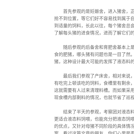
首先参观的是妊娠舍，进入猪舍，
抢不到位置，等它们好不容易找到属于
到适量的饲料，长此以往，每个猪舍总
了解每头猪的进食情况，进而了解它们
随后参观的后备舍和育肥舍基本上
食的肥猪，哪头猪有问题也是一目了然
猪，这种设计最大可能的发挥了液态料
最后我们参观了产床舍，相对来说
有吃完上顿该吃的饲料，食槽里有剩余
这就需要有人过来清理料槽。而如果采
现食槽内部剩料的情况，也就节省了巡
结束了半天的参观，考察团对液态
更适合液态料饲喂，也能充分把液态饲
的优点，又针对母猪不同阶段的具体情
案，看过这篇文章的朋友，你们心里是