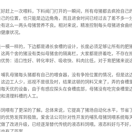
正好赶上一次喂料，下料阀门打开的一瞬间，所有母猪都去疯抢自己
自己的位置，也只能是边边角角，而且进食时间已经过去了差不多一
会有这么一两头母猪营养不良。相对来说，精准控制每头母猪进食曲
的健康状况。
是一模一样的，下边都是通长食槽的设计，长度必须足够让所有的肥
。这两个舍的猪没有类似母猪舍的隔离栏，大家都是挤着吃，不存在
的优势：适口性好、转化率好、吸收快、料肉比低，对于育肥猪来说
，哺乳母猪每头猪都有自己的喂食器，没有争抢位置的情况，但是这
，这边工人少，巡视不是很及时，结果这顿的饲料又来了，弄的食槽
用每天优的设备，由于有感应探头在食槽底部，母猪没有吃完食槽里
视和清理料槽的人工。
料饲喂有了更深的了解。总体来说，它提高了猪场自动化水平，节省
喂的优势发挥到极致。爱舍法公司针对性开发的哺乳母猪饲喂系统每
况做了改进升级，已经逐渐替代传统的液态料饲喂。液态料好与不好
否也有了答案。