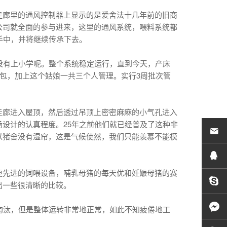
走廊里的通风控制器上显示的是爱舍法十几年前的旧商
公司就全面的参与进来，这里的通风系统，喂料系统都
手中，并将继续传承下去。
没有上小学呢。整个系统稳定运行，直到今天，产床
外包，加上这个姑娘一共三个人管理。实行3周批次管
走廊进入屋顶，然后透过吊顶上密密麻麻的小气孔进入
设计的认真程度。25年之前他们就已经普及了这种非
以猪舍没有湿帘，这是气候使然，我们只能羡慕不能模
更先进的饲喂设备，哺乳母猪的每天优和妊娠母猪的赛
出一些很清晰的比较。
淘汰，但是整体运转非常地正常，如此不知疲倦地工