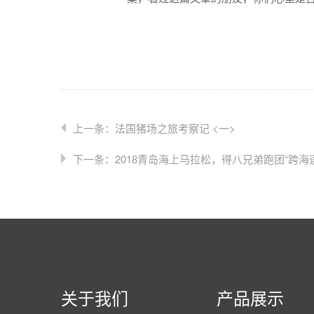
上一条：法国猪场之旅考察记 <一>
下一条：2018青岛海上马拉松，得八兄弟跑团“跨海
关于我们
产品展示