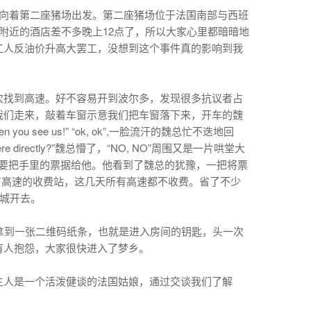
，向着第二座猪场出发。第二座猪场位于法国南部与西班
附近的酒店差不多晚上12点了，所以大家心里都暗暗地
工人反油价升高大罢工，没想到这个事件真的影响到我
次找到高速。好不容易开到波尔多，发现很多抗议者占
我们走来，敲着车窗示意我们把车窗落下来，开车的魏
ou see us!” “ok, ok”,一脸流汗的魏总忙不迭地回
re directly?”魏总懵了，“NO, NO”周围又是一片哄堂大
豫着要不要把手里的票据给他。他看到了魏总的犹豫，一把将票
来是抗议者占领了所有高速的收费站，这几天所有高速都不收费。省了不少
波城开去。
拿到一张二维码纸条，也就是进入房间的钥匙，头一次
有人抱怨，大家很快进入了梦乡。
主人是一个活泼健谈的法国姑娘，通过交谈我们了解