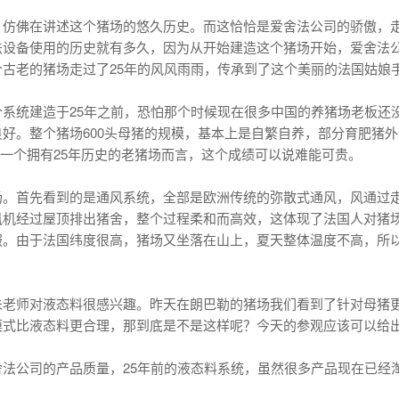
，仿佛在讲述这个猪场的悠久历史。而这恰恰是爱舍法公司的骄傲，
法设备使用的历史就有多久，因为从开始建造这个猪场开始，爱舍法
古老的猪场走过了25年的风风雨雨，传承到了这个美丽的法国姑娘
系统建造于25年之前，恐怕那个时候现在很多中国的养猪场老板还
好。整个猪场600头母猪的规模，基本上是自繁自养，部分育肥猪
6。作为一个拥有25年历史的老猪场而言，这个成绩可以说难能可贵。
场。首先看到的是通风系统，全部是欧洲传统的弥散式通风，风通过
机经过屋顶排出猪舍，整个过程柔和而高效，这体现了法国人对猪场
服。由于法国纬度很高，猪场又坐落在山上，夏天整体温度不高，所
朱老师对液态料很感兴趣。昨天在朗巴勒的猪场我们看到了针对母猪
模式比液态料更合理，那到底是不是这样呢？今天的参观应该可以给
法公司的产品质量，25年前的液态料系统，虽然很多产品现在已经