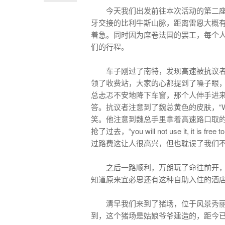
今天我们出发前往本次活动的第二
牙交接的比利牛斯山脉，距离雷恩大概有
着急。同时因为席卷法国的罢工，每个
们的行程。
车子刚过了南特，发现高速被抗议
领了收费站，大家的心都提到了嗓子眼
总忐忑不安地降下车窗，那个人伸手进来，放在我们的方
答。抗议者注意到了魏总黄色的皮肤，“Where ar
笑。他注意到魏总手里拿着高速路口取的票准
抢了过去，“you will not use i
过路费这让人很高兴，但也耽误了我们不
之后一路顺利，万朗玩了命往前开，
知道原来宜必思还有这种自助入住的酒
清早我们来到了猪场，位于风景秀
到，这个猪场是姑娘爷爷建造的，距今已