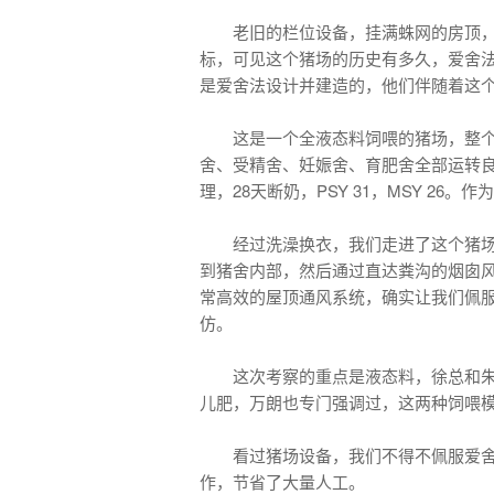
老旧的栏位设备，挂满蛛网的房顶
标，可见这个猪场的历史有多久，爱舍
是爱舍法设计并建造的，他们伴随着这个
这是一个全液态料饲喂的猪场，整个
舍、受精舍、妊娠舍、育肥舍全部运转良
理，28天断奶，PSY 31，MSY 2
经过洗澡换衣，我们走进了这个猪
到猪舍内部，然后通过直达粪沟的烟囱风
常高效的屋顶通风系统，确实让我们佩
仿。
这次考察的重点是液态料，徐总和
儿肥，万朗也专门强调过，这两种饲喂
看过猪场设备，我们不得不佩服爱舍
作，节省了大量人工。